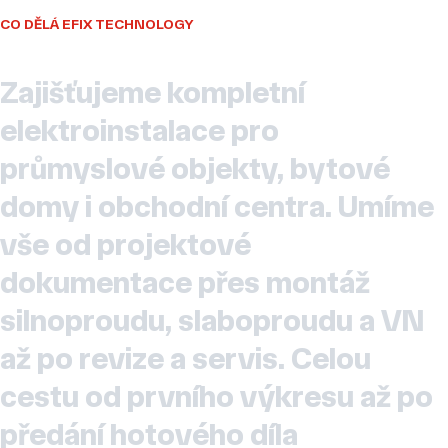
CO DĚLÁ EFIX TECHNOLOGY
Zajišťujeme
kompletní
elektroinstalace
pro
průmyslové
objekty,
bytové
domy
i obchodní
centra.
Umíme
vše
od
projektové
dokumentace
přes
montáž
silnoproudu,
slaboproudu
a VN
až
po
revize
a servis.
Celou
cestu
od
prvního
výkresu
až
po
předání
hotového
díla