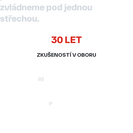
zvládneme
pod
jednou
střechou.
30 LET
ZKUŠENOSTÍ V OBORU
200+
REALIZACÍ PROJEKTŮ
100
PRACOVNÍKŮ
TIČR
CERTIFIKACE