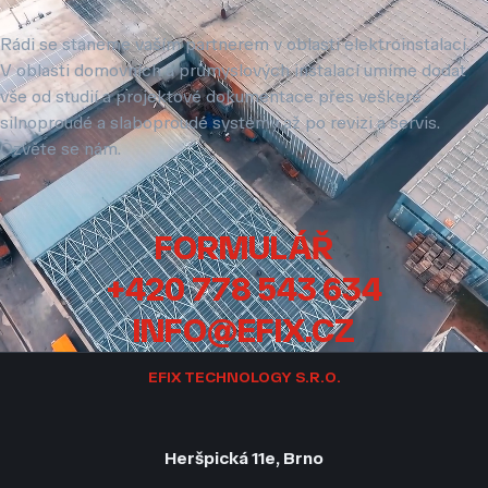
Rádi se staneme vaším partnerem v oblasti elektroinstalací.
V oblasti domovních a průmyslových instalací umíme dodat
vše od studií a projektové dokumentace přes veškeré
silnoproudé a slaboproudé systémy až po revizi a servis.
Ozvěte se nám.
FORMULÁŘ
+420 778 543 634
INFO@EFIX.CZ
EFIX TECHNOLOGY S.R.O.
Heršpická 11e, Brno